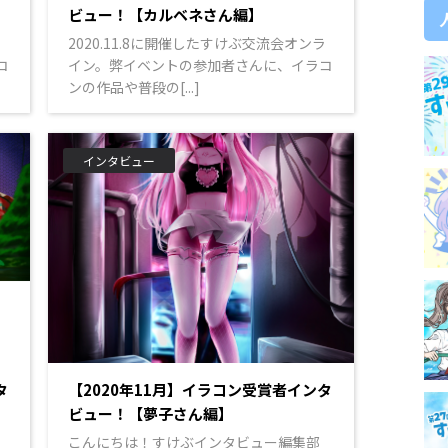
ビュー！【カルベネさん編】
ラ
2020.11.8に開催したすけぶ交流会オンラ
コ
イン。弊イベントの参加者さんに、イラコ
ンの作品や普段の[...]
インタビュー
タ
【2020年11月】イラコン受賞者インタ
ビュー！【夢子さん編】
ラ
こんにちは！すけぶインタビュー編集部